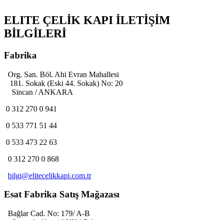
ELITE ÇELİK KAPI İLETİŞİM
BİLGİLERİ
Fabrika
Org. San. Böl. Ahi Evran Mahallesi
181. Sokak (Eski 44. Sokak) No: 20
Sincan / ANKARA
0 312 270 0 941
0 533 771 51 44
0 533 473 22 63
0 312 270 0 868
bilgi@elitecelikkapi.com.tr
Esat Fabrika Satış Mağazası
Bağlar Cad. No: 179/ A-B