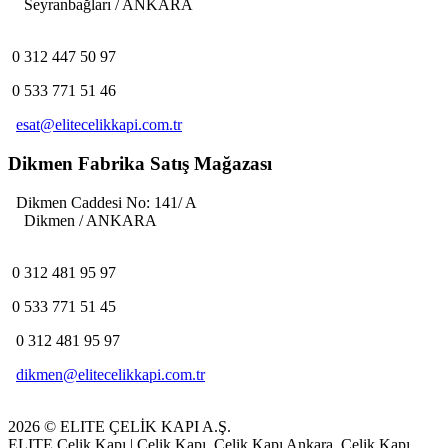
Seyranbağları / ANKARA
0 312 447 50 97
0 533 771 51 46
esat@elitecelikkapi.com.tr
Dikmen Fabrika Satış Mağazası
Dikmen Caddesi No: 141/ A
Dikmen / ANKARA
0 312 481 95 97
0 533 771 51 45
0 312 481 95 97
dikmen@elitecelikkapi.com.tr
2026 © ELITE ÇELİK KAPI A.Ş.
ELITE Çelik Kapı | Çelik Kapı, Çelik Kapı Ankara, Çelik Kapı