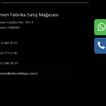
men Fabrika Satış Mağazası
men Caddesi No: 141/ A
en / ANKARA
12 481 95 97
33 771 51 45
12 481 95 97
kmen@elitecelikkapi.com.tr