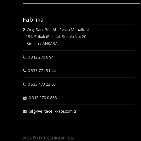
Fabrika
Org. San. Böl. Ahi Evran Mahallesi
181. Sokak (Eski 44. Sokak) No: 20
Sincan / ANKARA
0 312 270 0 941
0 533 771 51 44
0 533 473 22 63
0 312 270 0 868
bilgi@elitecelikkapi.com.tr
2026 © ELITE ÇELİK KAPI A.Ş.