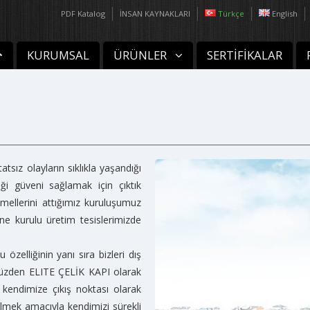
PDF Katalog
İNSAN KAYNAKLARI
Türkçe
English
KURUMSAL
ÜRÜNLER
SERTİFİKALAR
tatsız olayların sıklıkla yaşandığı
i güveni sağlamak için çıktık
ellerini attığımız kuruluşumuz
e kurulu üretim tesislerimizde
 özelliğinin yanı sıra bizleri dış
yüzden ELITE ÇELİK KAPI olarak
kendimize çıkış noktası olarak
bilmek amacıyla kendimizi sürekli