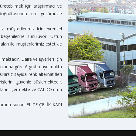
 üretebilmek için araştırmacı ve
e doğrultusunda tüm gücümüzle
z, müşterilerimiz için evrensel
 beğenilerine sunuluyor. Üstün
aları ile müşterilerimiz estetikle
maktadır. Daire ve işyerleri için
yonlarına göre 6 gruba ayrılmakta
sız sayıda renk alternatifleri
rişlerini güvenle süslemektedir.
pılarını içermekte ve CALDO ürün
 bir arada sunan ELITE ÇELİK KAPI