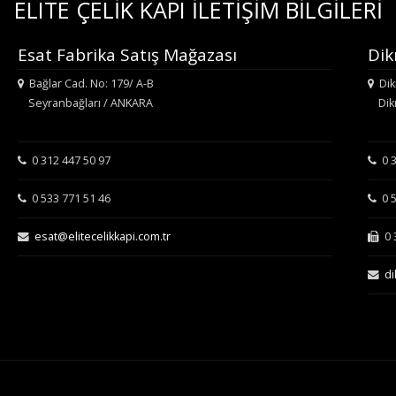
ELITE ÇELİK KAPI İLETİŞİM BİLGİLERİ
Esat Fabrika Satış Mağazası
Dik
Bağlar Cad. No: 179/ A-B
Dik
Seyranbağları / ANKARA
Dikm
0 312 447 50 97
0 3
0 533 771 51 46
0 5
esat@elitecelikkapi.com.tr
0 3
di