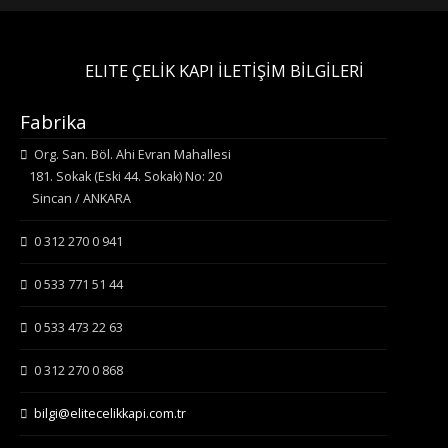
ELITE ÇELİK KAPI İLETİŞİM BİLGİLERİ
Fabrika
Org. San. Böl. Ahi Evran Mahallesi
181. Sokak (Eski 44. Sokak) No: 20
Sincan / ANKARA
0 312 270 0 941
0 533 771 51 44
0 533 473 22 63
0 312 270 0 868
bilgi@elitecelikkapi.com.tr