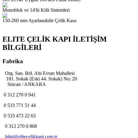
Monoblok ve 14'lü Kilit Sistemleri
150-260 mm Ayarlanabilir Çelik Kasa
ELITE ÇELİK KAPI İLETİŞİM
BİLGİLERİ
Fabrika
Org. San. Böl. Ahi Evran Mahallesi
181. Sokak (Eski 44. Sokak) No: 20
Sincan / ANKARA
0 312 270 0 941
0 533 771 51 44
0 533 473 22 63
0 312 270 0 868
bilgi@elitecelikkapi.com.tr